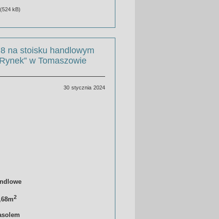
(524 kB)
 8 na stoisku handlowym
j Rynek” w Tomaszowie
30 stycznia 2024
andlowe
2
3,68m
asolem