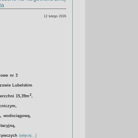
ta
12 lutego 2026
lowe nr 3
zowie Lubelskim
2
ierzchni 15,39m
,
cniczym,
ą, wodociągową,
itacyjną,
ożywczych
(więcej…)