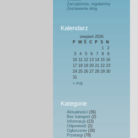
Zarządzenia, regulaminy
Zestawienie dróg
Kalendarz
sierpień 2026
P
W
Ś
C
P
S
N
1
2
3
4
5
6
7
8
9
10
11
12
13
14
15
16
17
18
19
20
21
22
23
24
25
26
27
28
29
30
31
« maj
Kategorie
Aktualności
(36)
Bez kategorii
(2)
Informacje
(13)
Odpowiedź
(2)
Ogłoszenie
(28)
Przetargi
(78)