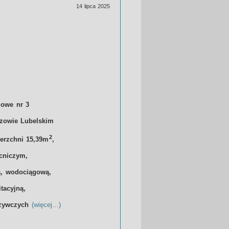
14 lipca 2025
lowe nr 3
zowie Lubelskim
2
ierzchni 15,39m
,
cniczym,
ą, wodociągową,
itacyjną,
ożywczych
(więcej…)