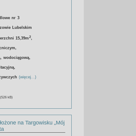
dlowe nr 3
zowie Lubelskim
2
ierzchni 15,39m
,
cniczym,
ą, wodociągową,
itacyjną,
ożywczych
(więcej…)
(526 kB)
łożone na Targowisku „Mój
ta