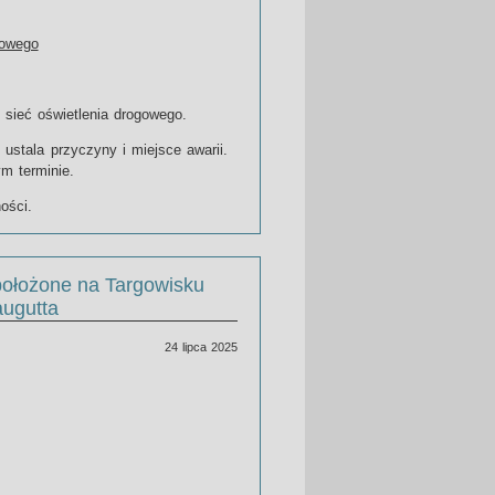
gowego
 sieć oświetlenia drogowego.
stala przyczyny i miejsce awarii.
m terminie.
ości.
położone na Targowisku
augutta
24 lipca 2025