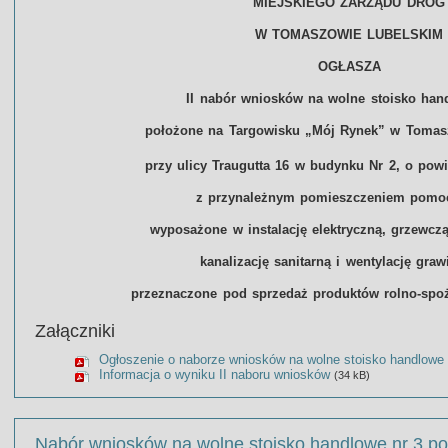
MIEJSKIEGO ZARZĄDU DRÓG
W TOMASZOWIE LUBELSKIM
OGŁASZA
II nabór wniosków na wolne stoisko han
położone na Targowisku „Mój Rynek” w Tomas
przy ulicy Traugutta 16 w budynku Nr 2, o pow
z przynależnym pomieszczeniem pomo
wyposażone w instalację elektryczną, grzewcz
kanalizację sanitarną i wentylację graw
przeznaczone pod sprzedaż produktów rolno-sp
Załączniki
Ogłoszenie o naborze wniosków na wolne stoisko handlowe
Informacja o wyniku II naboru wniosków
(34 kB)
Nabór wniosków na wolne stoisko handlowe nr 3 po