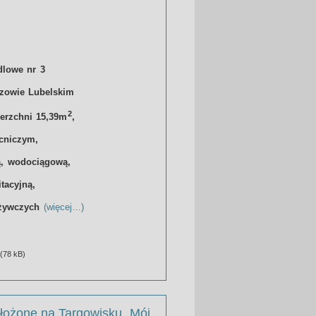
dlowe nr 3
zowie Lubelskim
2
ierzchni 15,39m
,
cniczym,
ą, wodociągową,
itacyjną,
ożywczych
(więcej…)
(78 kB)
łożone na Targowisku „Mój